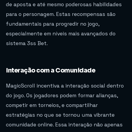
de aposta e até mesmo poderosas habilidades
para o personagem. Estas recompensas são
fundamentais para progredir no jogo,
especialmente em níveis mais avançados do
sistema 3ss Bet.
Interação com a Comunidade
MagicScroll incentiva a interação social dentro
do jogo. Os jogadores podem formar alianças,
competir em torneios, e compartilhar
estratégias no que se tornou uma vibrante
comunidade online. Essa interação não apenas