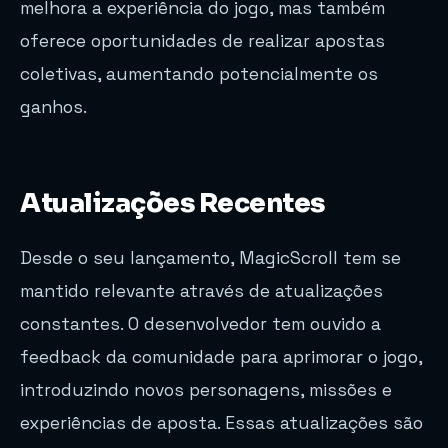
melhora a experiência do jogo, mas também
oferece oportunidades de realizar apostas
coletivas, aumentando potencialmente os
ganhos.
Atualizações Recentes
Desde o seu lançamento, MagicScroll tem se
mantido relevante através de atualizações
constantes. O desenvolvedor tem ouvido a
feedback da comunidade para aprimorar o jogo,
introduzindo novos personagens, missões e
experiências de aposta. Essas atualizações são