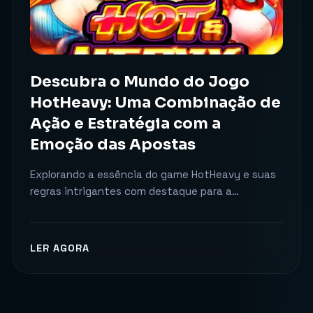
Descubra o Mundo do Jogo
HotHeavy: Uma Combinação de
Ação e Estratégia com a
Emoção das Apostas
Explorando a essência do game HotHeavy e suas
regras intrigantes com destaque para a
mecânica inovadora '3ss bet'.
LER AGORA