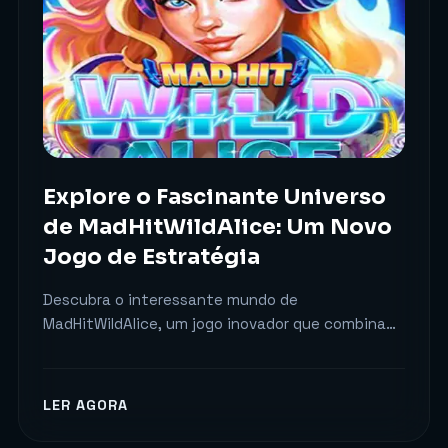
Explore o Fascinante Universo
de MadHitWildAlice: Um Novo
Jogo de Estratégia
Descubra o interessante mundo de
MadHitWildAlice, um jogo inovador que combina
estratégia e emoção com a novidade irresistível
da mecânica 3ss bet.
LER AGORA