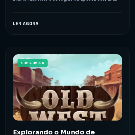
dos mais intrigantes desafios de estratégia.
LER AGORA
2026-05-24
Explorando o Mundo de