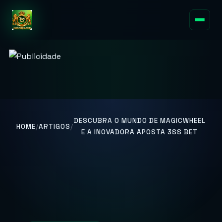
DESCUBRA O MUNDO DE MAGICWHEEL
HOME
/
ARTIGOS
/
E A INOVADORA APOSTA 3SS BET
Descubra o Mundo de
MagicWheel e a
Inovadora Aposta 3ss Bet