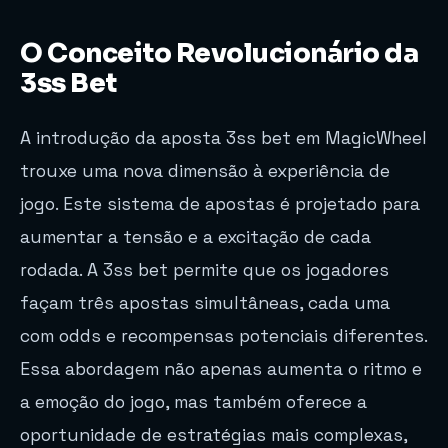
O Conceito Revolucionário da
3ss Bet
A introdução da aposta 3ss bet em MagicWheel
trouxe uma nova dimensão à experiência de
jogo. Este sistema de apostas é projetado para
aumentar a tensão e a excitação de cada
rodada. A 3ss bet permite que os jogadores
façam três apostas simultâneas, cada uma
com odds e recompensas potenciais diferentes.
Essa abordagem não apenas aumenta o ritmo e
a emoção do jogo, mas também oferece a
oportunidade de estratégias mais complexas,