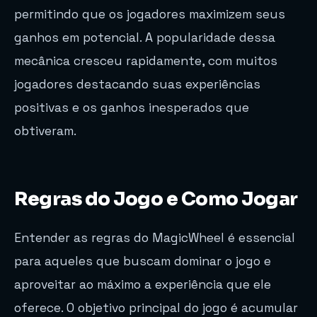
permitindo que os jogadores maximizem seus
ganhos em potencial. A popularidade dessa
mecânica cresceu rapidamente, com muitos
jogadores destacando suas experiências
positivas e os ganhos inesperados que
obtiveram.
Regras do Jogo e Como Jogar
Entender as regras do MagicWheel é essencial
para aqueles que buscam dominar o jogo e
aproveitar ao máximo a experiência que ele
oferece. O objetivo principal do jogo é acumular