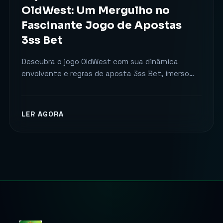
OldWest: Um Mergulho no
Fascinante Jogo de Apostas
3ss Bet
Descubra o jogo OldWest com sua dinâmica
envolvente e regras de aposta 3ss Bet, imerso
em um cenário do Velho Oeste.
LER AGORA