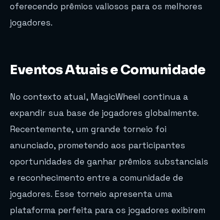
oferecendo prêmios valiosos para os melhores
jogadores.
Eventos Atuais e Comunidade
No contexto atual, MagicWheel continua a
expandir sua base de jogadores globalmente.
Recentemente, um grande torneio foi
anunciado, prometendo aos participantes
oportunidades de ganhar prêmios substanciais
e reconhecimento entre a comunidade de
jogadores. Esse torneio apresenta uma
plataforma perfeita para os jogadores exibirem