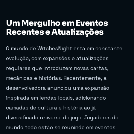
Um Mergulho em Eventos
Recentes e Atualizações
O mundo de WitchesNight está em constante
evolução, com expansões e atualizações
regulares que introduzem novas cartas,
mecânicas e histórias. Recentemente, a
desenvolvedora anunciou uma expansão
inspirada em lendas locais, adicionando
camadas de cultura e história ao já
diversificado universo do jogo. Jogadores do
mundo todo estão se reunindo em eventos