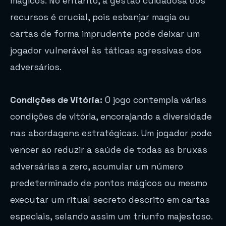
mágicos. No entanto, a gestão cuidadosa dos
recursos é crucial, pois esbanjar magia ou
cartas de forma imprudente pode deixar um
jogador vulnerável às táticas agressivas dos
adversários.
Condições de Vitória:
O jogo contempla várias
condições de vitória, encorajando a diversidade
nas abordagens estratégicas. Um jogador pode
vencer ao reduzir a saúde de todas as bruxas
adversárias a zero, acumular um número
predeterminado de pontos mágicos ou mesmo
executar um ritual secreto descrito em cartas
especiais, selando assim um triunfo majestoso.