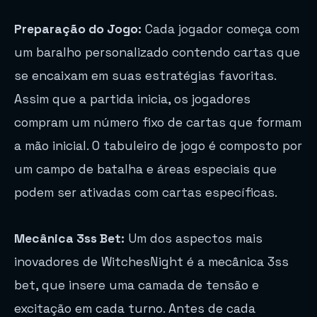
Preparação do Jogo:
Cada jogador começa com
um baralho personalizado contendo cartas que
se encaixam em suas estratégias favoritas.
Assim que a partida inicia, os jogadores
compram um número fixo de cartas que formam
a mão inicial. O tabuleiro de jogo é composto por
um campo de batalha e áreas especiais que
podem ser ativadas com cartas específicas.
Mecânica 3ss Bet:
Um dos aspectos mais
inovadores de WitchesNight é a mecânica 3ss
bet, que insere uma camada de tensão e
excitação em cada turno. Antes de cada