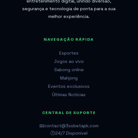
entretenimento digital, unindo diversão,
segurança e tecnologia de ponta para a sua
melhor experiência.
NAVEGAÇÃO RÁPIDA
Esportes
Jogos ao vivo
Sabong online
Mahjong
Eventos exclusivos
Últimas Notícias
CENTRAL DE SUPORTE
📧
contact@3ssbetapk.com
🕒
24/7 Disponível