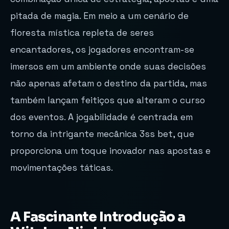
pitada de magia. Em meio a um cenário de
floresta mística repleta de seres
encantadores, os jogadores encontram-se
imersos em um ambiente onde suas decisões
não apenas afetam o destino da partida, mas
também lançam feitiços que alteram o curso
dos eventos. A jogabilidade é centrada em
torno da intrigante mecânica 3ss bet, que
proporciona um toque inovador nas apostas e
movimentações táticas.
A Fascinante Introdução a