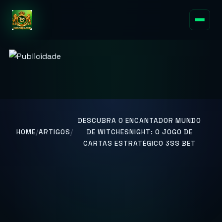
DESCUBRA O ENCANTADOR MUNDO
HOME
/
ARTIGOS
/
DE WITCHESNIGHT: O JOGO DE
CARTAS ESTRATÉGICO 3SS BET
Descubra o Encantador
Mundo de WitchesNight:
O Jogo de Cartas